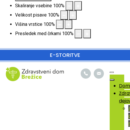
Skaliranje vsebine
100
%
Velikost pisave
100
%
Višina vrstice
100
%
Presledek med črkami
100
%
SKOČI DO OSREDNJE VSEBINE
E-STORITVE
Dom
Zdra
deja