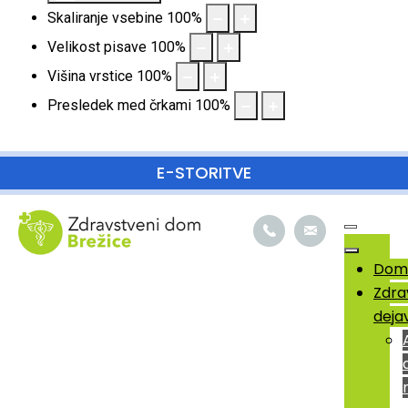
Skaliranje vsebine
100
%
Velikost pisave
100
%
Višina vrstice
100
%
Presledek med črkami
100
%
SKOČI DO OSREDNJE VSEBINE
E-STORITVE
Dom
Zdra
deja