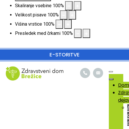
Skaliranje vsebine
100
%
Velikost pisave
100
%
Višina vrstice
100
%
Presledek med črkami
100
%
SKOČI DO OSREDNJE VSEBINE
E-STORITVE
Dom
Zdra
deja