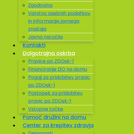
Zgodovina
Varstvo osebnih podatkov
in informacije javnega
značaja
Javna naročila
Kontakti
Dolgotrajna oskrba
Pravice po ZDOsk-1
Financiranje DO na domu
Pogoji za pridobitev pravic
po ZDOsk-1
Postopek za pridobitev
pravic po ZDOsk-1
Vstopne točke
Pomoč družini na domu
Center za krepitev zdravja
Dejavnosti