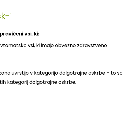
k-1
avičeni vsi, ki:
avtomatsko vsi, ki imajo obvezno zdravstveno
ona uvrstijo v kategorijo dolgotrajne oskrbe – to so
etih kategorij dolgotrajne oskrbe.