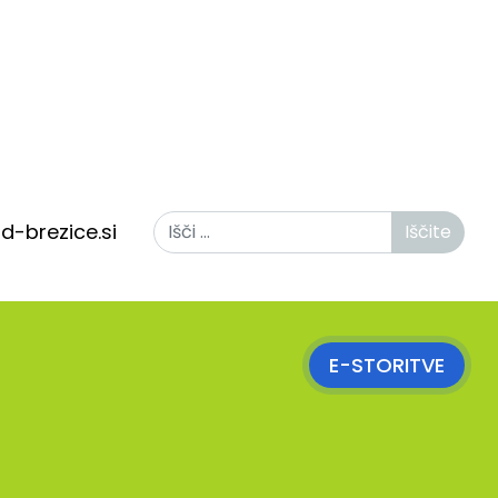
Iščite
d-brezice.si
Iščite
E-STORITVE