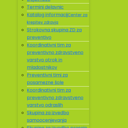
Termini delavnic
Katalog informacij
Center za
krepitev zdravja
Strokovna skupina ZD za
preventivo
Koordinativni tim za
preventivno zdravstveno
varstvo otrok in
mladostnikov
Preventivni timi za
posamezne šole
Koordinativni tim za
preventivno zdravstveno
varstvo odraslih
Skupina za izvedbo
samoocenjevanja
Skupina za izvedbo presoje