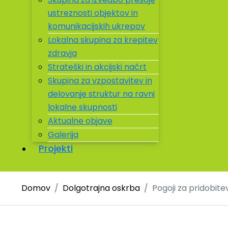
ustreznosti objektov in
komunikacijskih ukrepov
Lokalna skupina za krepitev
zdravja
Strateški in akcijski načrt
Skupina za vzpostavitev in
delovanje struktur na ravni
lokalne skupnosti
Aktualne objave
Galerija
Projekti
Domov
Dolgotrajna oskrba
Pogoji za pridobit