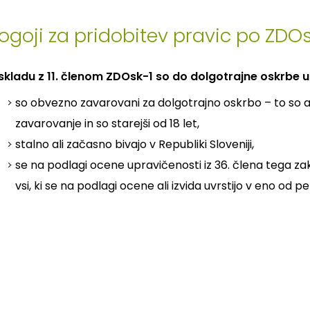
ogoji za pridobitev pravic po ZDOs
skladu z 11. členom ZDOsk-1 so do dolgotrajne oskrbe upr
so obvezno zavarovani za dolgotrajno oskrbo – to so 
zavarovanje in so starejši od 18 let,
stalno ali začasno bivajo v Republiki Sloveniji,
se na podlagi ocene upravičenosti iz 36. člena tega zak
vsi, ki se na podlagi ocene ali izvida uvrstijo v eno od p