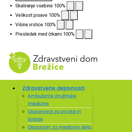
Skaliranje vsebine
100
%
Velikost pisave
100
%
Višina vrstice
100
%
Presledek med črkami
100
%
Zdravstvene dejavnosti
Ambulante družinske
medicine
Dispanzerji za otroke in
šolarje
Dispanzer za medicino dela,