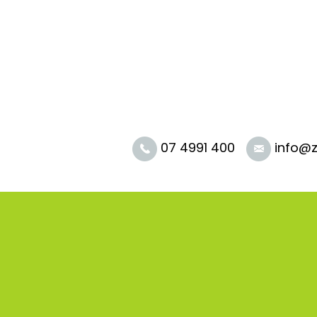
SKOČI DO OSREDNJE VSEBINE
07 4991 400
info@z