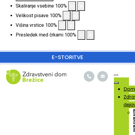
Skaliranje vsebine
100
%
Velikost pisave
100
%
Višina vrstice
100
%
Presledek med črkami
100
%
SKOČI DO OSREDNJE VSEBINE
E-STORITVE
Dom
Zdra
deja