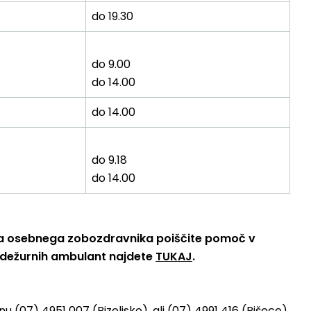
do 19.30
do 9.00
do 14.00
do 14.00
do 9.18
do 14.00
ga osebnega zobozdravnika poiščite pomoč v
 dežurnih ambulant najdete
TUKAJ
.
(07) 4951 007 (Bizeljsko), ali (07) 4991 416 (Pišece),