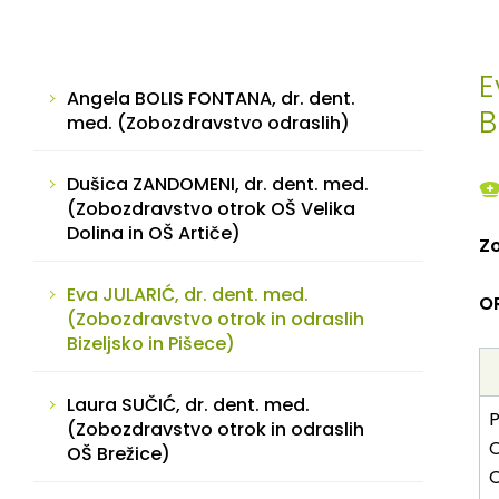
E
Angela BOLIS FONTANA, dr. dent.
B
med. (Zobozdravstvo odraslih)
Dušica ZANDOMENI, dr. dent. med.
(Zobozdravstvo otrok OŠ Velika
Dolina in OŠ Artiče)
Zo
Eva JULARIĆ, dr. dent. med.
O
(Zobozdravstvo otrok in odraslih
Bizeljsko in Pišece)
Laura SUČIĆ, dr. dent. med.
P
(Zobozdravstvo otrok in odraslih
O
OŠ Brežice)
O