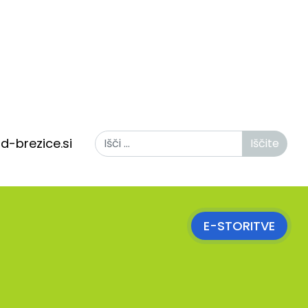
Iščite
d-brezice.si
Iščite
E-STORITVE