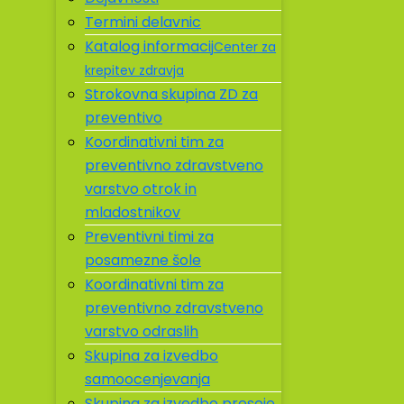
Termini delavnic
Katalog informacij
Center za
krepitev zdravja
Strokovna skupina ZD za
preventivo
Koordinativni tim za
preventivno zdravstveno
varstvo otrok in
mladostnikov
Preventivni timi za
posamezne šole
Koordinativni tim za
preventivno zdravstveno
varstvo odraslih
Skupina za izvedbo
samoocenjevanja
Skupina za izvedbo presoje