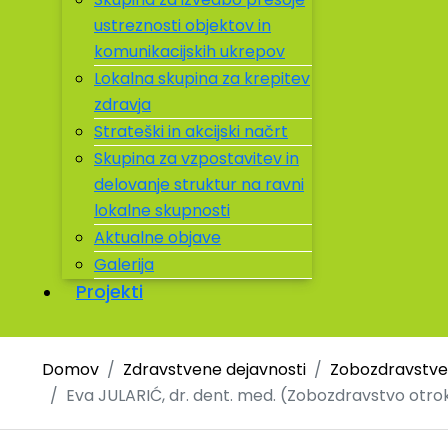
ustreznosti objektov in
komunikacijskih ukrepov
Lokalna skupina za krepitev
zdravja
Strateški in akcijski načrt
Skupina za vzpostavitev in
delovanje struktur na ravni
lokalne skupnosti
Aktualne objave
Galerija
Projekti
Domov
Zdravstvene dejavnosti
Zobozdravstv
Eva JULARIĆ, dr. dent. med. (Zobozdravstvo otrok i