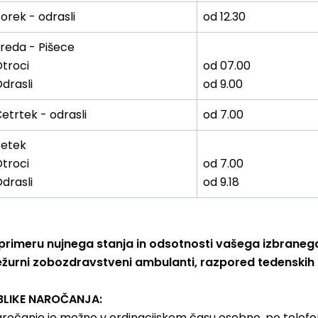
orek - odrasli
od 12.30
reda - Pišece
troci
od 07.00
drasli
od 9.00
etrtek - odrasli
od 7.00
Petek
troci
od 7.00
drasli
od 9.18
primeru nujnega stanja in odsotnosti vašega izbrane
žurni zobozdravstveni ambulanti, razpored tedenskih
BLIKE NAROČANJA:
ročanje je možno v ordinacijskem času osebno, po telefonu 