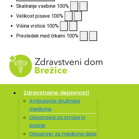
Skaliranje vsebine
100
%
Velikost pisave
100
%
Višina vrstice
100
%
Presledek med črkami
100
%
Zdravstvene dejavnosti
Ambulante družinske
medicine
Dispanzerji za otroke in
šolarje
Dispanzer za medicino dela,