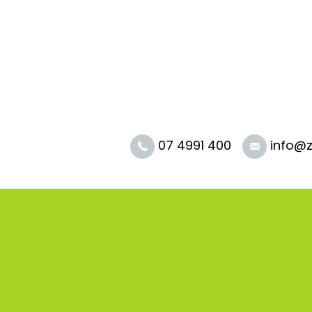
SKOČI DO OSREDNJE VSEBINE
07 4991 400
info@z