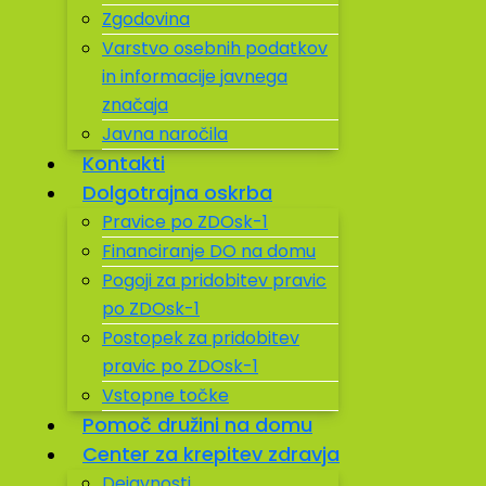
Zgodovina
Varstvo osebnih podatkov
in informacije javnega
značaja
Javna naročila
Kontakti
Dolgotrajna oskrba
Pravice po ZDOsk-1
Financiranje DO na domu
Pogoji za pridobitev pravic
po ZDOsk-1
Postopek za pridobitev
pravic po ZDOsk-1
Vstopne točke
Pomoč družini na domu
Center za krepitev zdravja
Dejavnosti