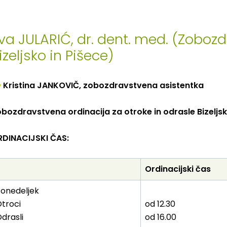
va JULARIĆ, dr. dent. med. (Zobozd
izeljsko in Pišece)
Kristina JANKOVIČ, zobozdravstvena asistentka
bozdravstvena ordinacija za otroke in odrasle Bizeljsk
RDINACIJSKI ČAS:
Ordinacijski
čas
onedeljek
troci
od 12.30
drasli
od 16.00