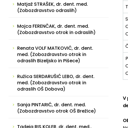
Matjaž STRAŠEK, dr. dent. med.
T
(Zobozdravstvo odraslih)
S
Mojca FERENČAK, dr. dent. med.
O
(Zobozdravstvo otrok in odraslih)
O
Č
Renata VOLF MATKOVIĆ, dr. dent.
med. (Zobozdravstvo otrok in
odraslih Bizeljsko in Pišece)
O
O
Ružica SERDARUŠIĆ LEBO, dr. dent.
med. (Zobozdravstvo otrok in
odraslih OŠ Dobova)
V 
Sanja PINTARIĆ, dr. dent. med.
de
(Zobozdravstvo otrok OŠ Brežice)
O
Tadeja RIS KOLER, dr. dent. med.,
Na