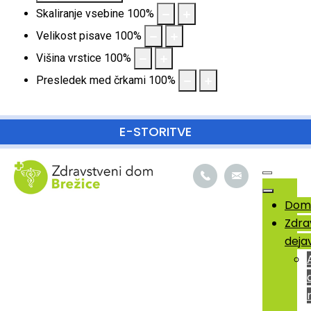
Skaliranje vsebine
100
%
Velikost pisave
100
%
Višina vrstice
100
%
Presledek med črkami
100
%
SKOČI DO OSREDNJE VSEBINE
E-STORITVE
Dom
Zdra
deja