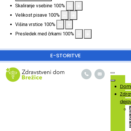
Skaliranje vsebine
100
%
Velikost pisave
100
%
Višina vrstice
100
%
Presledek med črkami
100
%
SKOČI DO OSREDNJE VSEBINE
E-STORITVE
Dom
Zdra
deja